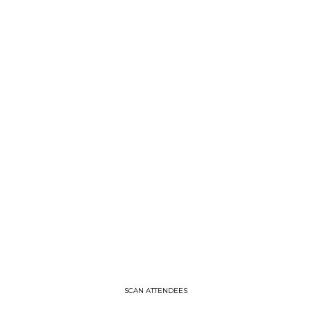
20,
2024
—
05:03
pm
CET
-
5:20
PM
CET
SCAN ATTENDEES
Presented