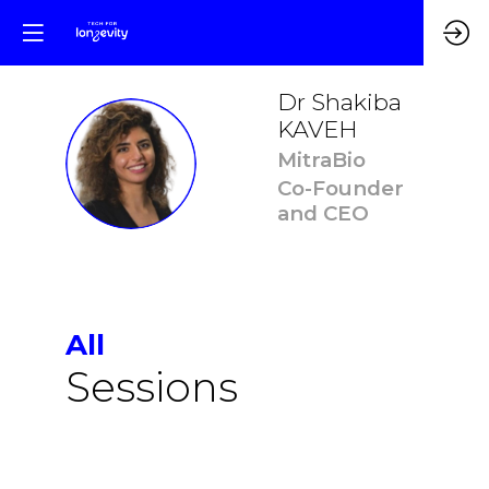
Dr Shakiba
KAVEH
DSK
MitraBio
Co-Founder
and CEO
All
Sessions
6:15
-
6:25
pm
pm
CET
CET
🇬🇧 How
epigenetic